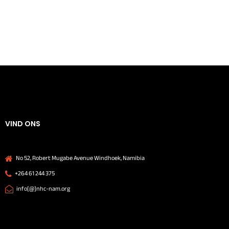
VIND ONS
No 52, Robert Mugabe Avenue Windhoek, Namibia
+264 61 244 375
info[@]nhc-nam.org