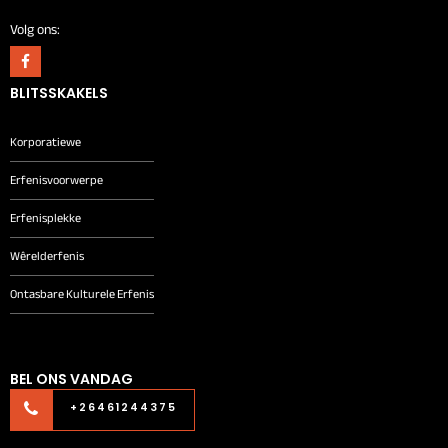
Volg ons:
BLITSSKAKELS
Korporatiewe
Erfenisvoorwerpe
Erfenisplekke
Wêrelderfenis
Ontasbare Kulturele Erfenis
BEL ONS VANDAG
+26461244375