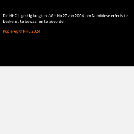
Die NHC is gestig kragtens Wet No 27 van 2004, om Namibiese erfenis te
beskerm, te bewaar en te bevorder.
Kopiereg © NHC 2024