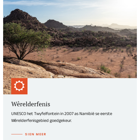
Wêrelderfenis
UNESCO het Twyfelfontein in 2007 as Namibië se eerste
Wêrelderfenisgebied goedgekeur.
SIEN MEER